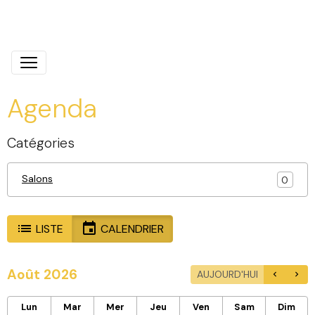
Champagne Louise Virey
Agenda
Catégories
Salons
0
LISTE
CALENDRIER
Août 2026
AUJOURD'HUI
Lun
Mar
Mer
Jeu
Ven
Sam
Dim