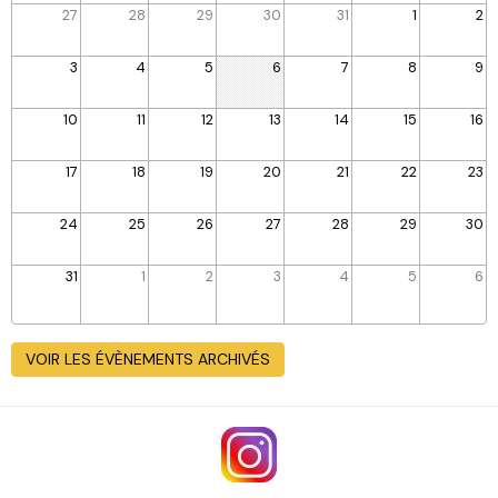
27
28
29
30
31
1
2
3
4
5
6
7
8
9
10
11
12
13
14
15
16
17
18
19
20
21
22
23
24
25
26
27
28
29
30
31
1
2
3
4
5
6
VOIR LES ÉVÈNEMENTS ARCHIVÉS